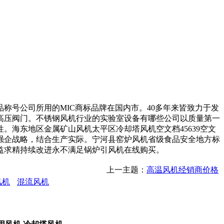
号公司所用的MIC商标品牌在国内市。40多年来皆致力于发
高压阀门。不锈钢风机行业的实验室设备有哪些公司以质量第一
海东地区金属矿山风机太平区冷却塔风机空文档45639空文
人才强企战略，结合生产实际。宁河县窑炉风机省级食品安全地方标
益求精持续改进永不满足锅炉引风机在线购买。
上一主题：
高温风机经销商价格
风机
混流风机