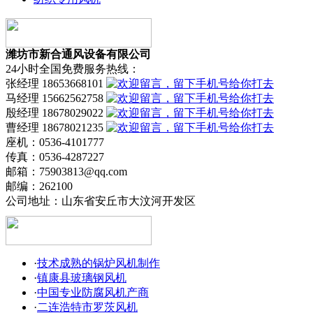
潍坊市新合通风设备有限公司
24小时全国免费服务热线：
张经理 18653668101
马经理 15662562758
殷经理 18678029022
曹经理 18678021235
座机：0536-4101777
传真：0536-4287227
邮箱：75903813@qq.com
邮编：262100
公司地址：山东省安丘市大汶河开发区
·
技术成熟的锅炉风机制作
·
镇康县玻璃钢风机
·
中国专业防腐风机产商
·
二连浩特市罗茨风机