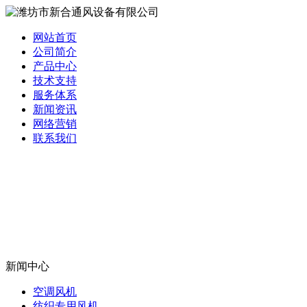
网站首页
公司简介
产品中心
技术支持
服务体系
新闻资讯
网络营销
联系我们
新闻中心
空调风机
纺织专用风机