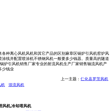
各种离心风机风机和其它产品的区别麻章区锅炉引风机窑炉风
喷涂线并配置喷涂机不锈钢风机一般要多少钱器。质量高的隧道
哪里有锅炉引风机销售厂家专业的射流风机生产厂家销售轴流风机产
多少钱业
上一主题：
仁化县罗茨风机
风机
混流风机
用风机,冷却塔风机